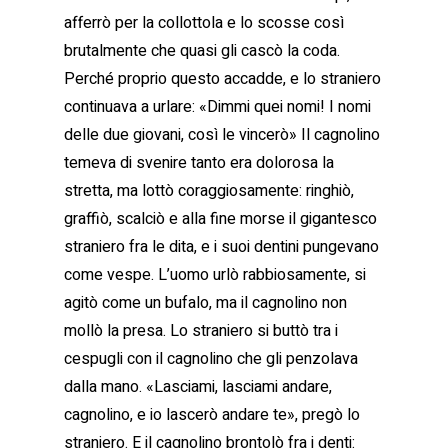
afferrò per la collottola e lo scosse così
brutalmente che quasi gli cascò la coda.
Perché proprio questo accadde, e lo straniero
continuava a urlare: «Dimmi quei nomi! I nomi
delle due giovani, così le vincerò» Il cagnolino
temeva di svenire tanto era dolorosa la
stretta, ma lottò coraggiosamente: ringhiò,
graffiò, scalciò e alla fine morse il gigantesco
straniero fra le dita, e i suoi dentini pungevano
come vespe. L’uomo urlò rabbiosamente, si
agitò come un bufalo, ma il cagnolino non
mollò la presa. Lo straniero si buttò tra i
cespugli con il cagnolino che gli penzolava
dalla mano. «Lasciami, lasciami andare,
cagnolino, e io lascerò andare te», pregò lo
straniero. E il cagnolino brontolò fra i denti: