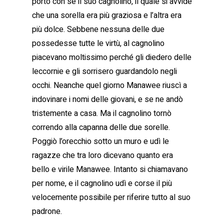
portò con sé il suo cagnolino, il quale si avvide
che una sorella era più graziosa e l’altra era
più dolce. Sebbene nessuna delle due
possedesse tutte le virtù, al cagnolino
piacevano moltissimo perché gli diedero delle
leccornie e gli sorrisero guardandolo negli
occhi. Neanche quel giorno Manawee riuscì a
indovinare i nomi delle giovani, e se ne andò
tristemente a casa. Ma il cagnolino tornò
correndo alla capanna delle due sorelle.
Poggiò l’orecchio sotto un muro e udì le
ragazze che tra loro dicevano quanto era
bello e virile Manawee. Intanto si chiamavano
per nome, e il cagnolino udì e corse il più
velocemente possibile per riferire tutto al suo
padrone.