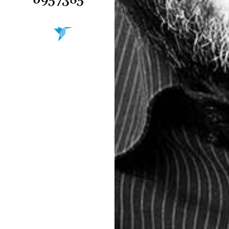
0957385